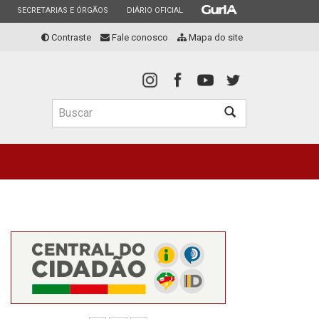
ESTADO
ESTADO
ESTADO
SECRETARIAS E ÓRGÃOS
DIÁRIO OFICIAL
Contraste
Fale conosco
Mapa do site
Buscar
Buscar