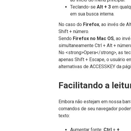
Teclando-se
Alt + 3
em qualqu
em sua busca interna.
No caso do
Firefox
, ao invés de A
Shift + número.
Sendo
Firefox no Mac OS
, ao inv
simultaneamente Ctrl + Alt + númer
No <strong>Opera</strong>, as tecl
apenas Shift + Escape, o usuário e
alternativas de ACCESSKEY da pági
Facilitando a leitu
Embora não estejam em nossa barra
comandos de seu navegador podem s
texto:
Aumentar fonte:
Ctrl
+
+