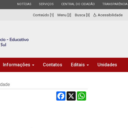
ESTADO
ESTADO
ESTADO
ESTADO
NOTÍCIAS
SERVIÇOS
CENTRAL DO CIDADÃO
TRANSPARÊNCIA
Conteúdo [1]
Menu [2]
Busca [3]
Acessibilidade
Informações
Contatos
Editais
Unidades
idade
Facebook
X
WhatsApp