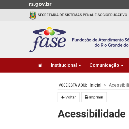
Ir
para
SECRETARIA DE SISTEMAS PENAL E SOCIOEDUCATIVO
o
conteúdo
Ir
para
o
menu
Ir
Início
para
Institucional
Comunicação
do
a
menu
Início
busca
do
Inicial
Acessibil
conteúdo
Voltar
Imprimir
Acessibilidade